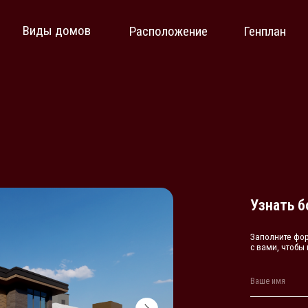
ды домов
Расположение
Генплан
Узнать больше
Заполните форму и наши менед
с вами, чтобы провести персон
+7